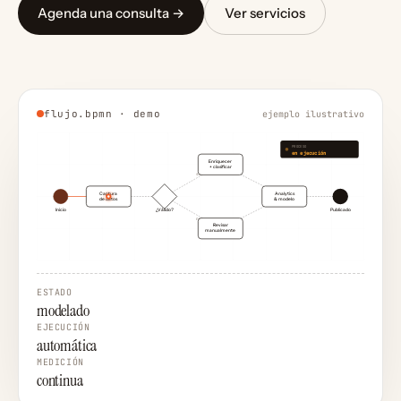
Agenda una consulta →
Ver servicios
flujo.bpmn · demo
ejemplo ilustrativo
PROCESO
en ejecución
Enriquecer
+ clasificar
sí
Captura
Analytics
de datos
& modelo
Inicio
¿Válido?
Publicado
no
Revisar
manualmente
ESTADO
modelado
EJECUCIÓN
automática
MEDICIÓN
continua